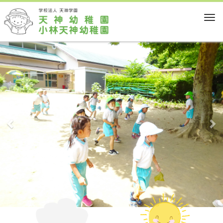
M
e
n
前
次
u
へ
へ